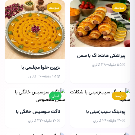
متوسط
متوسط
پیراشکی هات‌داگ با سس
مخصوص
55 دقیقه
380 کالری
تزیین حلوا مجلسی با
گل‌های خشک و طلا
45 دقیقه
260 کالری
متوسط
آسان
پودینگ سیب‌زمینی با
ناگت سوسیس خانگی با
شکلات سفید
سس مخصوص
30 دقیقه
240 کالری
20 دقیقه
320 کالری