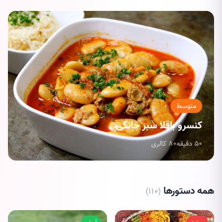
متوسط
کنسرو باقلا سبز خانگی
50 دقیقه
80 کالری
همه دستورها
(۱۱۰)