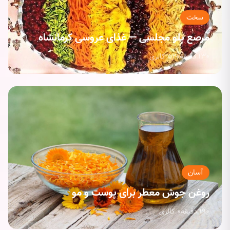
سخت
مرصع پلو مجلسی — غذای عروسی کرمانشاه
130 دقیقه
520 کالری
آسان
روغن جوش معطر برای پوست و مو
190 دقیقه
0 کالری