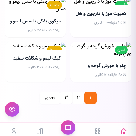
آسان
متوسط
کمپوت موز با دارچین و هل
میگوی پفکی با سس لیمو و
25 دقیقه
200 کالری
عسل
25 دقیقه
280 کالری
آسان
متوسط
کیک لیمو و شکلات سفید
چلو با خورش گوجه و
65 دقیقه
370 کالری
گوشت چرخ‌کرده
80 دقیقه
510 کالری
۳
۲
۱
بعدی