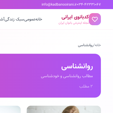
info@kadbanooirani.ir
034-42331067
کدبانوی ایرانی
خانه
عمومی
سبک زندگی
آشپ
مجله اینترنتی بانوان ایران
خانه
/
روانشناسی
روانشناسی
مطالب روانشناسی و خودشناسی
۲ مطلب