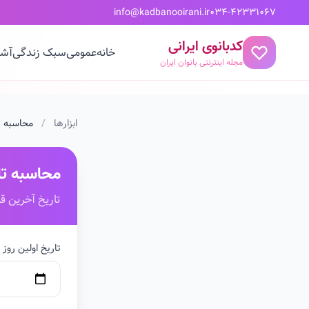
info@kadbanooirani.ir
034-42331067
کدبانوی ایرانی
خانه
عمومی
سبک زندگی
آشپ
مجله اینترنتی بانوان ایران
ابزارها
/
محاسبه ت
محاسبه تار
تاریخ آخرین قا
تاریخ اولین روز آ