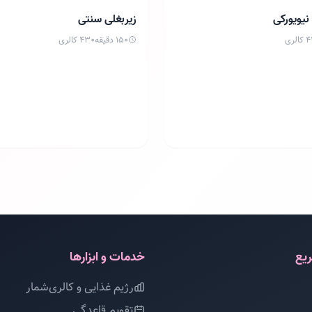
سخت
نیویورکی
زیربغلی سنتی
الری
150 دقیقه
430 کالری
یع
خدمات و ابزارها
رژیم غذایی و کالری‌شمار
تقویم قاعدگی