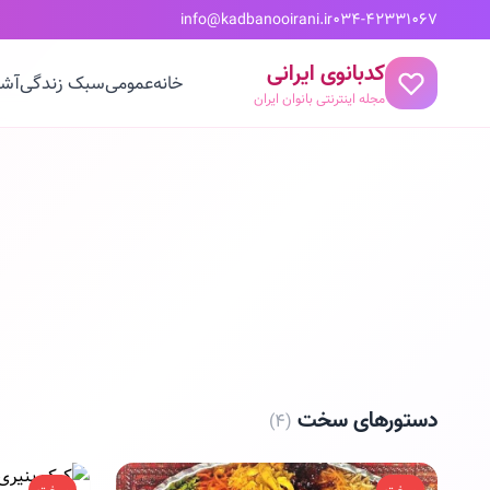
info@kadbanooirani.ir
034-42331067
کدبانوی ایرانی
خانه
عمومی
سبک زندگی
آشپ
مجله اینترنتی بانوان ایران
دستورهای سخت
(۴)