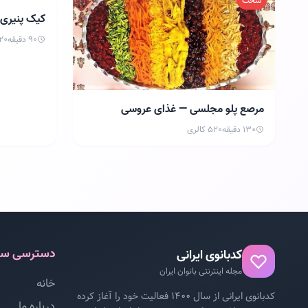
سخت
سخت
کیک پنیری 
90 دقیقه
420 ک
مرصع پلو مجلسی — غذای عروسی
کرمانشاه
130 دقیقه
520 کالری
دسترسی سر
کدبانوی ایرانی
مجله اینترنتی بانوان ایران
خانه
کدبانوی ایرانی از سال ۱۴۰۰ فعالیت خود را آغاز کرده
درباره ما