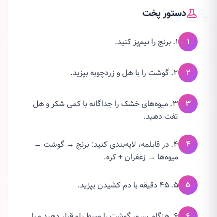
دستور پخت
۱
1. برنج را نیم‌پز کنید.
۲
2. گوشت را با هل و زردچوبه بپزید.
۳
3. میوه‌های خشک را جداگانه با کمی شکر و هل
تفت دهید.
۴
4. در قابلمه، لایه‌بندی کنید: برنج → گوشت →
میوه‌ها → زعفران + کره.
۵
5. 45 دقیقه با دم کشیدن بپزید.
۶
6. هنگام سرو، گوشت را وسط پلو قرار دهید و با