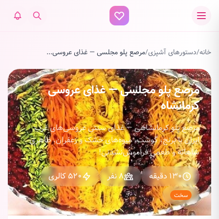
خانه
/
دستورهای آشپزی
/
مرصع پلو مجلسی — غذای عروسی...
مرصع پلو مجلسی — غذای عروسی
کرمانشاه
مرصع پلو کرمانشاهی — غذای سنتی عروسی‌های غرب
ایران با برنج، گوشت، میوه‌های خشک و زعفران. ظاهری
شاهانه و طعمی فراموش‌نشدنی!
130 دقیقه
8 نفر
520 کالری
سخت