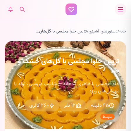
خانه
/
دستورهای آشپزی
/
تزیین حلوا مجلسی با گل‌های...
تزیین حلوا مجلسی با گل‌های خشک و
طلا
حلوا مجلسی با ظاهری شاهانه — مناسب عروسی، تولد یا
مهمانی‌های ویژه.
45 دقیقه
12 نفر
260 کالری
متوسط