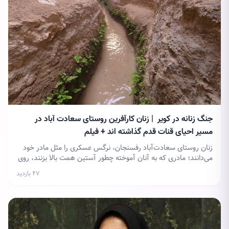
جنگ زنانه در کویر | زنان کارآفرین روستای سعادت‌ آباد در
مسیر احیای قنات قدم گذاشته‌ اند + فیلم
زنان روستای سعادت‌آباد رفسنجان، نرگس عسکری را مثل مادر خود
می‌دانند؛ مادری که به آنان آموخته چطور آستین همت بالا بزنند، روی
پای خود بایستند و با تهیه صنایع‌دستی و خوراک محلی روستا به
۴۷ بازدید
درآمدزایی برسند.