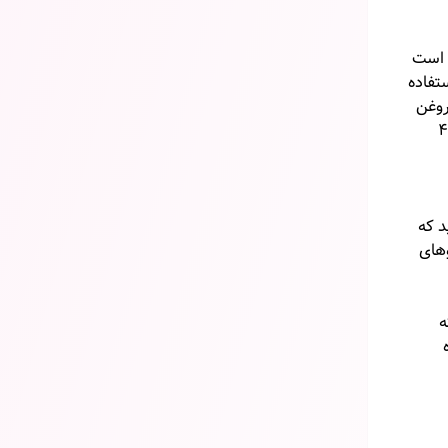
م است
تفاده
روغن
 را روی پوست سر و تار موها ماساژ دهید. حدود نیم ساعت تا ۴۵
د که
های
ه