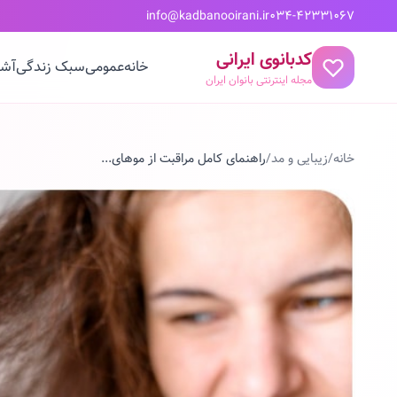
info@kadbanooirani.ir
034-42331067
کدبانوی ایرانی
خانه
عمومی
سبک زندگی
آشپ
مجله اینترنتی بانوان ایران
خانه
/
زیبایی و مد
/
راهنمای کامل مراقبت از موهای...