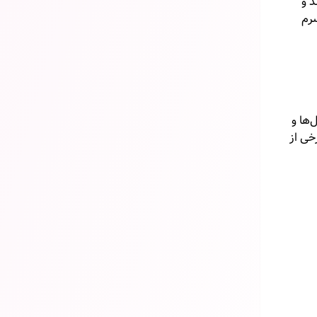
د و
سرم
‌ها و
خی از