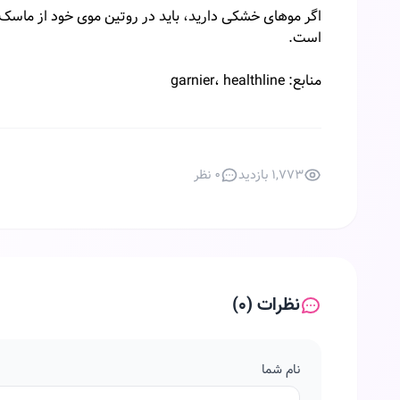
اگر موهای خشکی دارید، باید در روتین موی خود از ماسک‌ها
است.
منابع: garnier، healthline
۱,۷۷۳ بازدید
0 نظر
نظرات (0)
نام شما